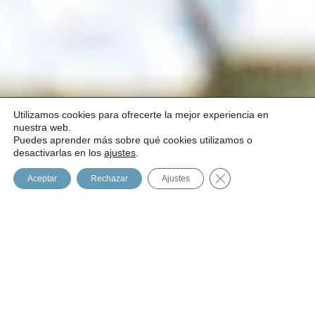
Utilizamos cookies para ofrecerte la mejor experiencia en
nuestra web.
Puedes aprender más sobre qué cookies utilizamos o
1
desactivarlas en los
ajustes
.
Cerrar el banner de
Aceptar
Rechazar
Ajustes
SOLICITA UNA SESIÓN ONLINE
La
PNI
es una ciencia que pretende abordar de forma
integrativa al paciente desde diferentes esferas. Se basa
en la evidencia científica para el abordaje terapéutico de